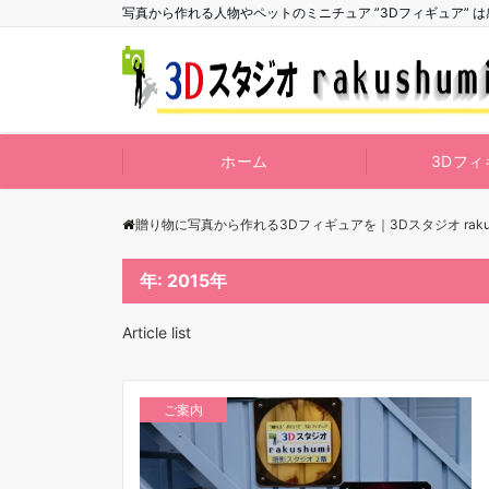
写真から作れる人物やペットのミニチュア ”3Dフィギュア” 
ホーム
3Dフィ
贈り物に写真から作れる3Dフィギュアを｜3Dスタジオ rakus
年:
2015年
Article list
ご案内